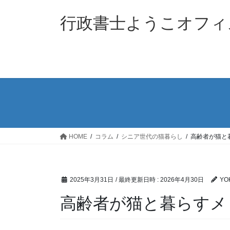
コ
ナ
ン
ビ
行政書士ようこオフィ
テ
ゲ
ン
ー
ツ
シ
へ
ョ
ス
ン
キ
に
ッ
移
プ
動
HOME
コラム
シニア世代の猫暮らし
高齢者が猫と
2025年3月31日
/ 最終更新日時 :
2026年4月30日
YO
高齢者が猫と暮らすメ