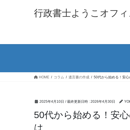
コ
ナ
ン
ビ
行政書士ようこオフィ
テ
ゲ
ン
ー
ツ
シ
へ
ョ
ス
ン
キ
に
ッ
移
プ
動
HOME
コラム
遺言書の作成
50代から始める！安
2025年4月10日
/ 最終更新日時 :
2026年4月30日
YO
50代から始める！安
は